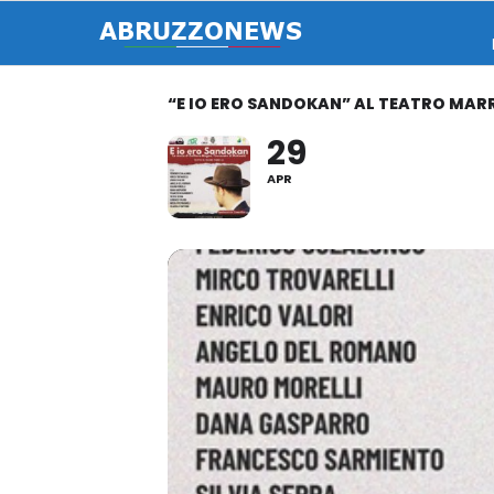
“E IO ERO SANDOKAN” AL TEATRO MARR
29
APR