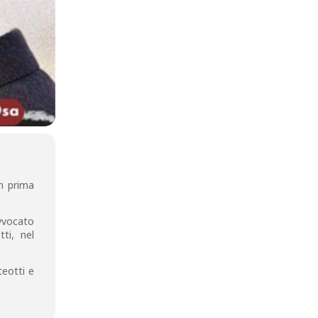
n prima
avvocato
ti, nel
teotti e