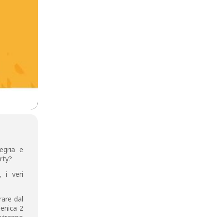
egria e
rty?
 i veri
rare dal
menica 2