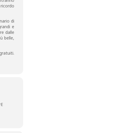
otranno
ricordo
nario di
grandi e
re dalle
ù belle,
ratuiti.
PE