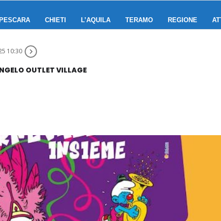
PESCARA
CHIETI
L’AQUILA
TERAMO
REGIONE
AT
5 10:30
ANGELO OUTLET VILLAGE