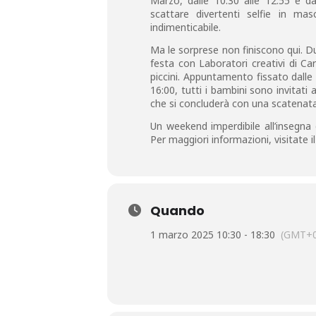
Marzo, dalle 10:30 alle 12:55 e da
scattare divertenti selfie in ma
indimenticabile.
Ma le sorprese non finiscono qui. Du
festa con Laboratori creativi di Ca
piccini. Appuntamento fissato dalle 
16:00, tutti i bambini sono invitati 
che si concluderà con una scatenat
Un weekend imperdibile all’insegna d
Per maggiori informazioni, visitate il 
Quando
1 marzo 2025 10:30 - 18:30
(GMT+0