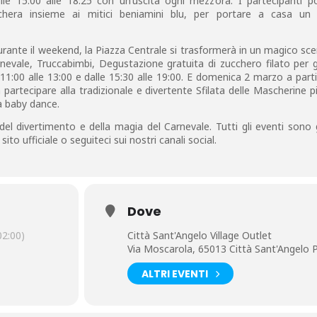
lle 15:00 alle 18:25 con un’uscita ogni mezz’ora. I partecipanti p
schera insieme ai mitici beniamini blu, per portare a casa un 
rante il weekend, la Piazza Centrale si trasformerà in un magico sce
rnevale, Truccabimbi, Degustazione gratuita di zucchero filato per 
11:00 alle 13:00 e dalle 15:30 alle 19:00. E domenica 2 marzo a parti
a partecipare alla tradizionale e divertente Sfilata delle Mascherine pi
a baby dance.
el divertimento e della magia del Carnevale. Tutti gli eventi sono g
sito ufficiale o seguiteci sui nostri canali social.
Dove
2:00)
Città Sant'Angelo Village Outlet
Via Moscarola, 65013 Città Sant'Angelo 
ALTRI EVENTI