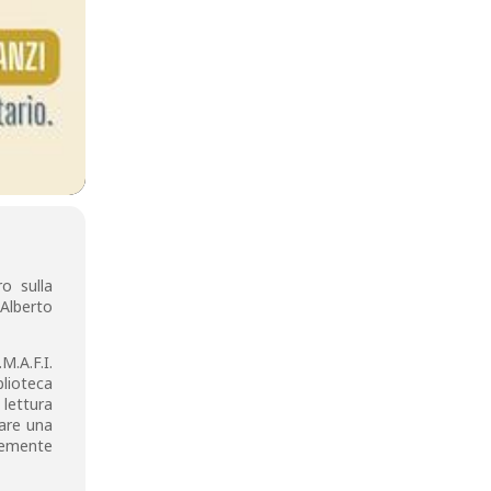
o sulla
 Alberto
M.A.F.I.
lioteca
 lettura
lare una
temente