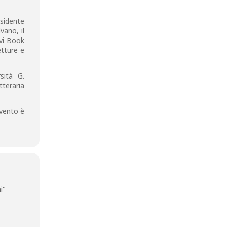
esidente
vano, il
lvi Book
etture e
sità G.
tteraria
evento è
i"