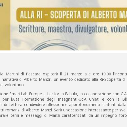
a Martini di Pescara ospiterà il 21 marzo alle ore 19:00 l’incontr
a narrativa di Alberto Manzi”, un evento dedicato alla Ri-Scoperta di
e, volontario.
zione SmartLab Europe e Lector in Fabula, in collaborazione con C.A.
e per l’Alta Formazione degli Insegnanti-Ud’A Chieti e con la Bib
 di Lettura condividere riflessioni e approfondimenti scaturiti dalla
altri romanzi di Alberto Manzi. Sarà un’occasione interessante per sve
orare temi e messaggi di Manzi caratterizzati da un impegno for