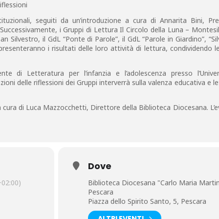
flessioni
tituzionali, seguiti da un’introduzione a cura di Annarita Bini, Pr
uccessivamente, i Gruppi di Lettura Il Circolo della Luna – Montesil
San Silvestro, il GdL “Ponte di Parole”, il GdL “Parole in Giardino”, “Si
 presenteranno i risultati delle loro attività di lettura, condividendo l
nte di Letteratura per l’infanzia e l’adolescenza presso l’Univer
ioni delle riflessioni dei Gruppi interverrà sulla valenza educativa e le
 cura di Luca Mazzocchetti, Direttore della Biblioteca Diocesana. L’
Dove
02:00)
Biblioteca Diocesana "Carlo Maria Martin
Pescara
Piazza dello Spirito Santo, 5, Pescara
ALTRI EVENTI