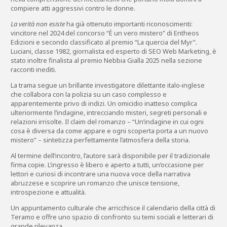
compiere atti aggressivi contro le donne.
La verità non esiste
ha già ottenuto importanti riconoscimenti:
vincitore nel 2024 del concorso “È un vero mistero” di Entheos
Edizioni e secondo classificato al premio “La quercia del Myr”.
Luciani, classe 1982, giornalista ed esperto di SEO Web Marketing, è
stato inoltre finalista al premio Nebbia Gialla 2025 nella sezione
racconti inediti.
La trama segue un brillante investigatore dilettante italo‑inglese
che collabora con la polizia su un caso complesso e
apparentemente privo di indizi. Un omicidio inatteso complica
ulteriormente l’indagine, intrecciando misteri, segreti personali e
relazioni irrisolte. Il claim del romanzo – “Un’indagine in cui ogni
cosa è diversa da come appare e ogni scoperta porta a un nuovo
mistero” – sintetizza perfettamente l’atmosfera della storia.
Al termine dell’incontro, l’autore sarà disponibile per il tradizionale
firma copie. L’ingresso è libero e aperto a tutti, un’occasione per
lettori e curiosi di incontrare una nuova voce della narrativa
abruzzese e scoprire un romanzo che unisce tensione,
introspezione e attualità.
Un appuntamento culturale che arricchisce il calendario della città di
Teramo
e offre uno spazio di confronto su temi sociali e letterari di
grande rilevanza.