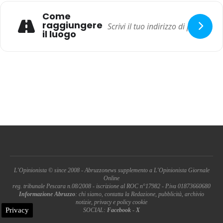
Come
raggiungere
il luogo
L'Opinionista © since 2008 - Abruzzonews supplemento a L'Opinionista Giornale
Online
reg. tribunale Pescara n.08/2008 - iscrizione al ROC n°17982 - P.iva 01873660680
Informazione Abruzzo
: chi siamo, contatta la Redazione, pubblicità, archivio
notizie, privacy e policy cookie
Privacy
SOCIAL:
Facebook
-
X