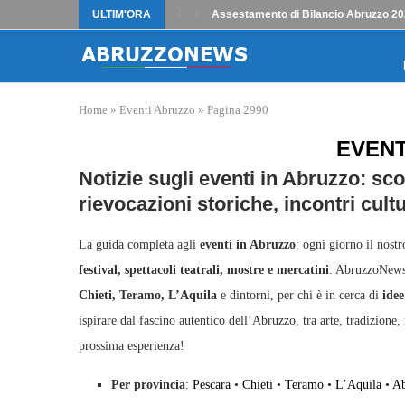
ULTIM'ORA
Assestamento di Bilancio Abruzzo 202
Home
»
Eventi Abruzzo
»
Pagina 2990
EVENT
Notizie sugli eventi in Abruzzo: sc
rievocazioni storiche, incontri cultu
La guida completa agli
eventi in Abruzzo
: ogni giorno il nost
festival, spettacoli teatrali, mostre e mercatini
. AbruzzoNews 
Chieti, Teramo, L’Aquila
e dintorni, per chi è in cerca di
idee
ispirare dal fascino autentico dell’Abruzzo, tra arte, tradizione,
prossima esperienza!
Per provincia
:
Pescara
•
Chieti
•
Teramo
•
L’Aquila
•
Ab