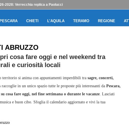
6-2028: Verrecchia replica a Paolucci
PESCARA
CHIETI
L’AQUILA
TERAMO
REGIONE
AT
I ABRUZZO
opri cosa fare oggi e nel weekend tra
rali e curiosità locali
ro territorio si anima con appuntamenti imperdibili tra
sagre, concerti,
raccoglie in un unico spazio tutte le proposte più interessanti da
Pescara,
 su cosa fare oggi, nel fine settimana o durante le vacanze
. Lasciati
 musica e buon cibo. Sfoglia il calendario aggiornato e vivi la tua
ruzzo