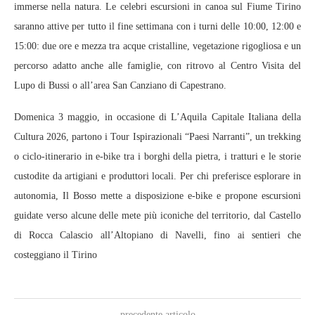
immerse nella natura. Le celebri escursioni in canoa sul Fiume Tirino
saranno attive per tutto il fine settimana con i turni delle 10:00, 12:00 e
15:00: due ore e mezza tra acque cristalline, vegetazione rigogliosa e un
percorso adatto anche alle famiglie, con ritrovo al Centro Visita del
Lupo di Bussi o all’area San Canziano di Capestrano.
Domenica 3 maggio, in occasione di L’Aquila Capitale Italiana della
Cultura 2026, partono i Tour Ispirazionali “Paesi Narranti”, un trekking
o ciclo‑itinerario in e‑bike tra i borghi della pietra, i tratturi e le storie
custodite da artigiani e produttori locali. Per chi preferisce esplorare in
autonomia, Il Bosso mette a disposizione e‑bike e propone escursioni
guidate verso alcune delle mete più iconiche del territorio, dal Castello
di Rocca Calascio all’Altopiano di Navelli, fino ai sentieri che
costeggiano il Tirino
precedente articolo