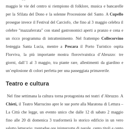
maggio le vie del centro si riempiono di folklore, musica e bancarelle
per la Sfilata del Dono e la solenne Processione del Santo. A
Cupello
prosegue invece il Festival del Carciofo, che fino al 3 maggio celebra il
celebre “mazzaferrata” con stand gastronomici aperti a pranzo e cena e
un ricco programma di intrattenimento. Nel frattempo
Collecorvino
festeggia Santa Lucia, mentre a
Pescara
il Porto Turistico ospita
Florviva, la più importante mostra florovivaistica d’Abruzzo: tre
giorni, dall’1 al 3 maggio, tra piante rare, allestimenti da giardino e
un’esplosione di colori perfetta per una passeggiata primaverile.
Teatro e cultura
Nel fine settimana la cultura torna protagonista nei teatri d’Abruzzo. A
Chieti,
il Teatro Marrucino apre le sue porte alla Maratona di Lettura –
La Città che legge, un evento unico che dalle 12 di sabato 2 maggio
fino alle 20 di domenica 3 trasformerà lo storico edificio in un vero
salotto letterario: trentadue ore ininterrotte di parole, cento titoli e cento