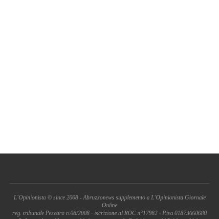
L'Opinionista © since 2008 - Abruzzonews supplemento a L'Opinionista Giornale
Online
reg. tribunale Pescara n.08/2008 - iscrizione al ROC n°17982 - P.iva 01873660680