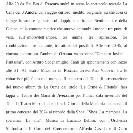
Alle 20 da Hai Bin di
Pescara
andrà in scena lo spettacolo teatrale
La
Cena dei 3 Amori
. Un viaggio curioso, inedito, originale, su che cosa ci
spinge in amore, giocato sul doppio binario dei Sentimenti e della
Cucina, sulla comune matrice che muove entrambi i mondi: tre punti di
vista sull’amore/dell’amore, tre anime, tre ispirazioni, tre
combinazioni, tre alchimie, tre attrazioni possibili. Alle ore 20.45, al
cinema auditorium Zambra di
Ortona
va in scena “Gennaro Jovine –
Fantasmi”, con Arturo Scognamiglio. Tanti gli appuntamenti con inizio
alle 21. Al Teatro Massimo di
Pescara
arriva Ana Vidovic, tra le
chitarriste più famose al mondo. Il concerto del Tour di presentazione
del nuovo album de Le Orme dal titolo “Le Orme & Friends” farà
tappa al Teatro dei Marsi di
Avezzano
per l’unica data invernale del
Tour. Il Teatro Marrucino celebra il Giorno della Memoria dedicando il
primo concerto del 2024 al ricordo della Shoa: “Shoa. La memoria. La
speramza. La vita”. Musica di Luciano Bellini, con l’Orchestra
Sinfonica e il Coro del Conservatorio Alfredo Casella e il Coro