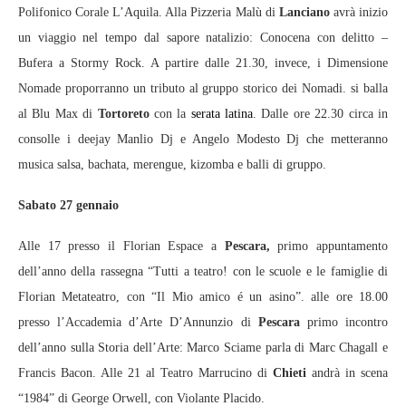
Polifonico Corale L’Aquila. Alla Pizzeria Malù di
Lanciano
avrà inizio
un viaggio nel tempo dal sapore natalizio: Conocena con delitto –
Bufera a Stormy Rock. A partire dalle 21.30, invece, i Dimensione
Nomade proporranno un tributo al gruppo storico dei Nomadi. si balla
al Blu Max di
Tortoreto
con la
serata latina
. Dalle ore 22.30 circa in
consolle i deejay Manlio Dj e Angelo Modesto Dj che metteranno
musica salsa, bachata, merengue, kizomba e balli di gruppo.
Sabato 27 gennaio
Alle 17 presso il Florian Espace a
Pescara,
primo appuntamento
dell’anno della rassegna “Tutti a teatro! con le scuole e le famiglie di
Florian Metateatro, con “Il Mio amico é un asino”. alle ore 18.00
presso l’Accademia d’Arte D’Annunzio di
Pescara
primo incontro
dell’anno sulla Storia dell’Arte: Marco Sciame parla di Marc Chagall e
Francis Bacon. Alle 21 al Teatro Marrucino di
Chieti
andrà in scena
“1984” di George Orwell, con Violante Placido.