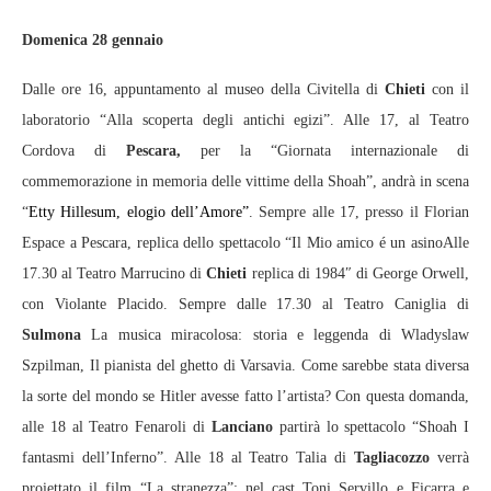
Domenica 28 gennaio
Dalle ore 16, appuntamento al museo della Civitella di
Chieti
con il
laboratorio “Alla scoperta degli antichi egizi”. Alle 17, al Teatro
Cordova di
Pescara,
per la “Giornata internazionale di
commemorazione in memoria delle vittime della Shoah”, andrà in scena
“
Etty Hillesum, elogio dell’Amore”
. Sempre alle 17, presso il Florian
Espace a Pescara, replica dello spettacolo “Il Mio amico é un asinoAlle
17.30 al Teatro Marrucino di
Chieti
replica di 1984″ di George Orwell,
con Violante Placido. Sempre dalle 17.30 al Teatro Caniglia di
Sulmona
La musica miracolosa: storia e leggenda di Wladyslaw
Szpilman, Il pianista del ghetto di Varsavia. Come sarebbe stata diversa
la sorte del mondo se Hitler avesse fatto l’artista? Con questa domanda,
alle 18 al Teatro Fenaroli di
Lanciano
partirà lo spettacolo “Shoah I
fantasmi dell’Inferno”. Alle 18 al Teatro Talia di
Tagliacozzo
verrà
proiettato il film “La stranezza”: nel cast Toni Servillo e Ficarra e