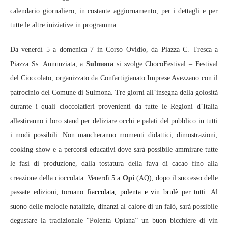
calendario giornaliero, in costante aggiornamento, per i dettagli e per
tutte le altre iniziative in programma.
Da venerdì 5 a domenica 7 in Corso Ovidio, da Piazza C. Tresca a
Piazza Ss. Annunziata, a
Sulmona
si svolge ChocoFestival – Festival
del Cioccolato, organizzato da Confartigianato Imprese Avezzano con il
patrocinio del Comune di Sulmona. Tre giorni all’insegna della golosità
durante i quali cioccolatieri provenienti da tutte le Regioni d’Italia
allestiranno i loro stand per deliziare occhi e palati del pubblico in tutti
i modi possibili. Non mancheranno momenti didattici, dimostrazioni,
cooking show e a percorsi educativi dove sarà possibile ammirare tutte
le fasi di produzione, dalla tostatura della fava di cacao fino alla
creazione della cioccolata. Venerdì 5 a
Opi
(AQ), dopo il successo delle
passate edizioni, tornano
fiaccolata, polenta e vin brulè
per tutti. Al
suono delle melodie natalizie, dinanzi al calore di un falò, sarà possibile
degustare la tradizionale “Polenta Opiana” un buon bicchiere di vin