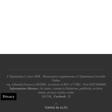
L'Opinionista © since 2008 - Abruzzonews supplemento a L'Opinionista Giornale
Online
reg. tribunale Pescara n.08/2008 - iscrizione al ROC n°17982 - P.iva 01873660680
Informazione Abruzzo
: chi siamo, contatta la Redazione, pubblicità, archivio
notizie, privacy e policy cookie
Privacy
SOCIAL:
Facebook
-
X
TORNA IN ALTO