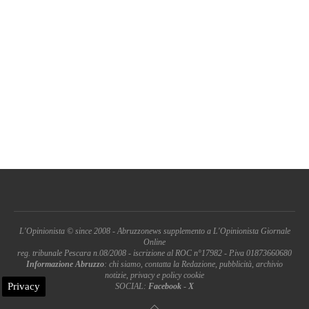
L'Opinionista © since 2008 - Abruzzonews supplemento a L'Opinionista Giornale
Online
reg. tribunale Pescara n.08/2008 - iscrizione al ROC n°17982 - P.iva 01873660680
Informazione Abruzzo
: chi siamo, contatta la Redazione, pubblicità, archivio
notizie, privacy e policy cookie
Privacy
SOCIAL:
Facebook
-
X