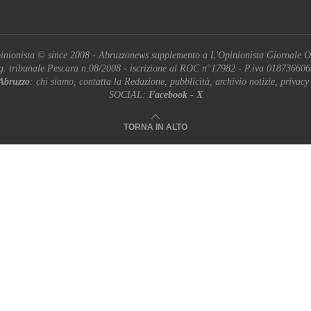
inionista © since 2008 - Abruzzonews supplemento a L'Opinionista Giornale O
g. tribunale Pescara n.08/2008 - iscrizione al ROC n°17982 - P.iva 01873660
Abruzzo
: chi siamo, contatta la Redazione, pubblicità, archivio notizie, privacy
SOCIAL:
Facebook
-
X
TORNA IN ALTO