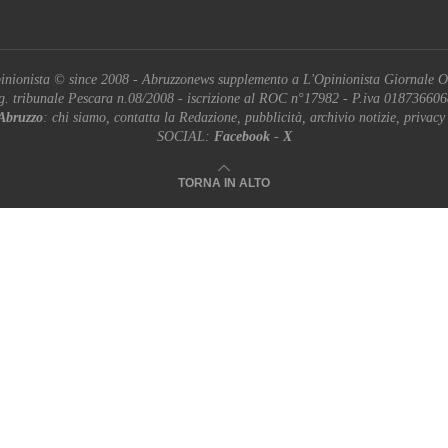
inionista © since 2008 - Abruzzonews supplemento a L'Opinionista Giornale O
g. tribunale Pescara n.08/2008 - iscrizione al ROC n°17982 - P.iva 01873660
Abruzzo
: chi siamo, contatta la Redazione, pubblicità, archivio notizie, privacy
SOCIAL:
Facebook
-
X
TORNA IN ALTO