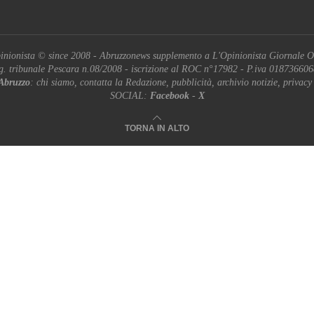
inionista © since 2008 - Abruzzonews supplemento a L'Opinionista Giornale O
g. tribunale Pescara n.08/2008 - iscrizione al ROC n°17982 - P.iva 01873660
Abruzzo
: chi siamo, contatta la Redazione, pubblicità, archivio notizie, privacy
SOCIAL:
Facebook
-
X
TORNA IN ALTO