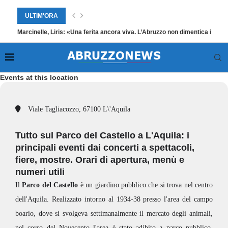
ULTIM'ORA
Marcinelle, Liris: «Una ferita ancora viva. L’Abruzzo non dimentica i suoi
Events at this location
Viale Tagliacozzo, 67100 L\'Aquila
Tutto sul Parco del Castello a L'Aquila: i
principali eventi dai concerti a spettacoli,
fiere, mostre. Orari di apertura, menù e
numeri utili
Il
Parco del Castello
è un giardino pubblico che si trova nel centro
dell'Aquila. Realizzato intorno al 1934-38 presso l'area del campo
boario, dove si svolgeva settimanalmente il mercato degli animali,
nel corso del Novecento l'area è stato adibito a parco pubblico.