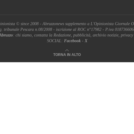
inionista © since 2008 - Abruzzonews supplemento a L'Opinionista Giornale O
g. tribunale Pescara n.08/2008 - iscrizione al ROC n°17982 - P.iva 01873660
Abruzzo
: chi siamo, contatta la Redazione, pubblicità, archivio notizie, privacy
SOCIAL:
Facebook
-
X
TORNA IN ALTO