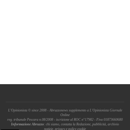
L'Opinionista © since 2008 - Abruzzonews supplemento a L'Opinionista Giornale
Online
reg. tribunale Pescara n.08/2008 - iscrizione al ROC n°17982 - P.iva 01873660680
Informazione Abruzzo
: chi siamo, contatta la Redazione, pubblicità, archivio
notizie, privacy e policy cookie