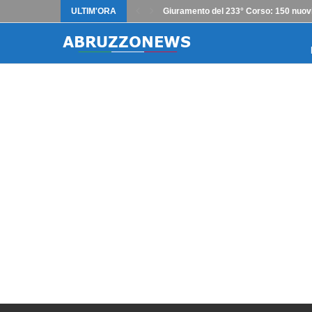
ULTIM'ORA
Giuramento del 233° Corso: 150 nuovi