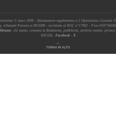
inionista © since 2008 - Abruzzonews supplemento a L'Opinionista Giornale O
g. tribunale Pescara n.08/2008 - iscrizione al ROC n°17982 - P.iva 01873660
Abruzzo
: chi siamo, contatta la Redazione, pubblicità, archivio notizie, privacy
SOCIAL:
Facebook
-
X
TORNA IN ALTO