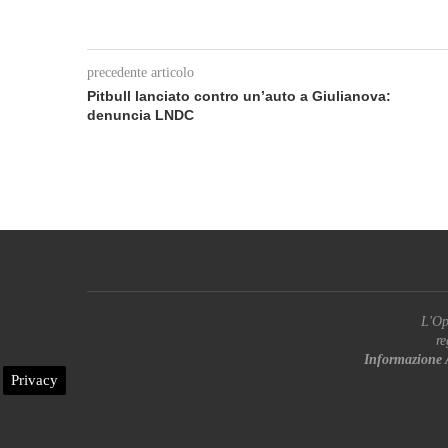
precedente articolo
Pitbull lanciato contro un’auto a Giulianova:
denuncia LNDC
L'Op
re
Informazione 
Privacy