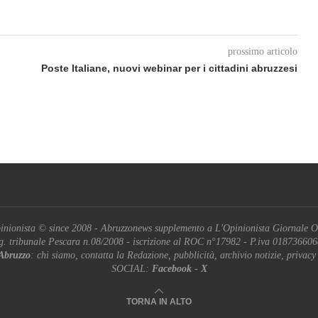
prossimo articolo
Poste Italiane, nuovi webinar per i cittadini abruzzesi
inionista © since 2008 - Abruzzonews supplemento a L'Opinionista Giornale O
g. tribunale Pescara n.08/2008 - iscrizione al ROC n°17982 - P.iva 01873660
Abruzzo
: chi siamo, contatta la Redazione, pubblicità, archivio notizie, privacy
SOCIAL:
Facebook
-
X
TORNA IN ALTO