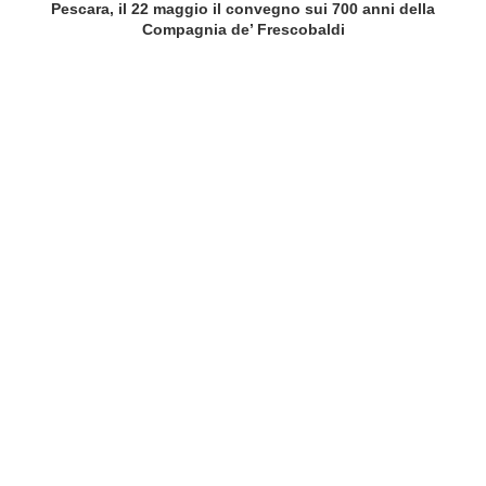
Pescara, il 22 maggio il convegno sui 700 anni della
Compagnia de’ Frescobaldi