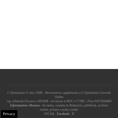
L'Opinionista © since 2008 - Abruzzonews supplemento a L'Opinionista Giornale
Online
reg. tribunale Pescara n.08/2008 - iscrizione al ROC n°17982 - P.iva 01873660680
Informazione Abruzzo
: chi siamo, contatta la Redazione, pubblicità, archivio
notizie, privacy e policy cookie
Privacy
SOCIAL:
Facebook
-
X