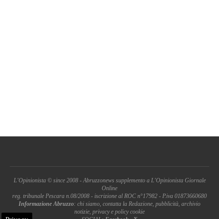
L'Opinionista © since 2008 - Abruzzonews supplemento a L'Opinionista Giornale
Online
reg. tribunale Pescara n.08/2008 - iscrizione al ROC n°17982 - P.iva 01873660680
Informazione Abruzzo
: chi siamo, contatta la Redazione, pubblicità, archivio
notizie, privacy e policy cookie