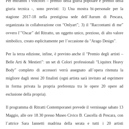
Per entrambi i vincitori – premio della giuria popolare e premio della
giuria tecnica -, sono previsti: 1) Una mostra bi-personale per la
stagione 2017-18 nella prestigiosa sede dell’Aurum di Pescara,
organizzata in collaborazione con “Onlyart”; 3) il “Raccontami di me”
ovvero l’”Oscar” del Ritratto, un oggetto unico, prezioso, di alto valore
simbolico, creato esplicitamente per l’occasione da “Arago Design”.
Per la terza edizione, infine, è previsto anche il “Premio degli artisti –
Belle Arti & Mestieri”: un set di Colori professionali “Liquitex Heavy
Body” completo di accessori verrà assegnato all’opera ritenuta la
migliore dagli stessi 20 finalisti (ogni artista sarà invitato ad esprimere
in forma privata la propria preferenza tra le opere 20 opere ad
esclusione della propria).
Il programma di Ritratti Contemporanei prevede il vernissage sabato 13
Maggio, alle ore 18.30 presso Museo Civico B. Cascella di Pescara, con
l’attrice Sara Iannetti madrina della serata e tutti i 20 artisti