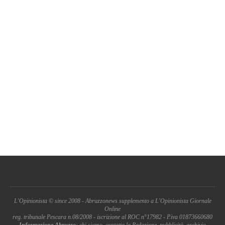
L'Opinionista © since 2008 - Abruzzonews supplemento a L'Opinionista Giornale
Online
reg. tribunale Pescara n.08/2008 - iscrizione al ROC n°17982 - P.iva 01873660680
Informazione Abruzzo
: chi siamo, contatta la Redazione, pubblicità, archivio