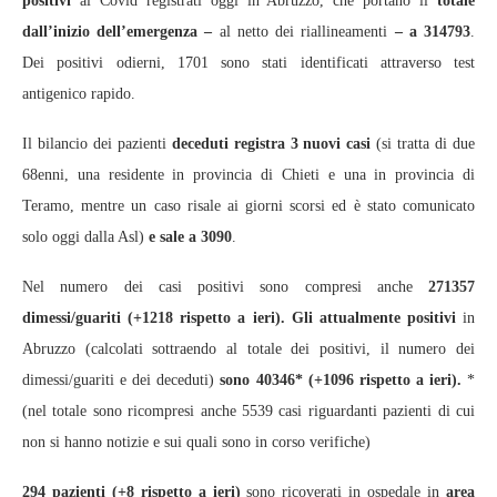
positivi
al Covid registrati oggi in Abruzzo, che portano il
totale
dall’inizio dell’emergenza –
al netto dei riallineamenti
–
a 314793
.
Dei positivi odierni, 1701 sono stati identificati attraverso test
antigenico rapido.
Il bilancio dei pazienti
deceduti registra 3 nuovi casi
(si tratta di due
68enni, una residente in provincia di Chieti e una in provincia di
Teramo, mentre un caso risale ai giorni scorsi ed è stato comunicato
solo oggi dalla Asl)
e sale a 3090
.
Nel numero dei casi positivi sono compresi anche
271357
dimessi/guariti
(+1218 rispetto a ieri).
Gli attualmente positivi
in
Abruzzo (calcolati sottraendo al totale dei positivi, il numero dei
dimessi/guariti e dei deceduti)
sono 40346* (+1096 rispetto a ieri).
*
(nel totale sono ricompresi anche 5539 casi riguardanti pazienti di cui
non si hanno notizie e sui quali sono in corso verifiche)
294 pazienti (+8 rispetto a ieri)
sono ricoverati in ospedale in
area