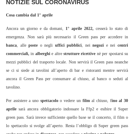
NOTIZIE SUL CORONAVIRUS
Cosa cambia dal 1° aprile
Ancora un giorno e da domani,
1° aprile 2022,
cesserà lo stato di
emergenza. Non sarà più necessario il Green pass per accedere in
banca
, alle
poste
o negli
uffici pubblici
, nei
negozi
e nei
centri
commerciali,
in
alberghi
e altre
strutture ricettive
nè per spostarsi su
mezzi pubblici del trasporto locale. Non servirà il Green pass neanche
se ci si siede ai tavolini all’aperto di bar e ristoranti mentre servirà
ancora il Green Pass per consumare al chiuso, al banco o seduti al
tavolino.
Per assistere a uno
spettacolo
o vedere un
film
al chiuso, f
ino al 30
aprile
sarà ancora obbligatorio indossare la Ffp2 e esibire il Super
green pass. Sarà invece sufficiente quello base se il concerto, il film o
lo spettacolo si svolge all’aperto. Resta l’obbligo di Super green pass