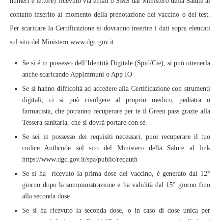
numeri e lettere) ricevuto via email o SMS dal Ministero della Salute al
contatto inserito al momento della prenotazione del vaccino o del test.
Per scaricare la Certificazione si dovranno inserire i dati sopra elencati
sul sito del Ministero www.dgc.gov.it
Se si é in possesso dell’Identità Digitale (Spid/Cie), si può ottenerla
anche scaricando AppImmuni o App IO
Se si hanno difficoltà ad accedere alla Certificazione con strumenti
digitali, ci si può rivolgere al proprio medico, pediatra o
farmacista, che potranno recuperare per te il Green pass grazie alla
Tessera sanitaria, che si dovrà portare con sè.
Se sei in possesso dei requisiti necessari, puoi recuperare il tuo
codice Authcode sul sito del Ministero della Salute al link
https://www.dgc.gov.it/spa/public/reqauth
Se si ha ricevuto la prima dose del vaccino, è generato dal 12°
giorno dopo la somministrazione e ha validità dal 15° giorno fino
alla seconda dose
Se si ha ricevuto la seconda dose, o in caso di dose unica per