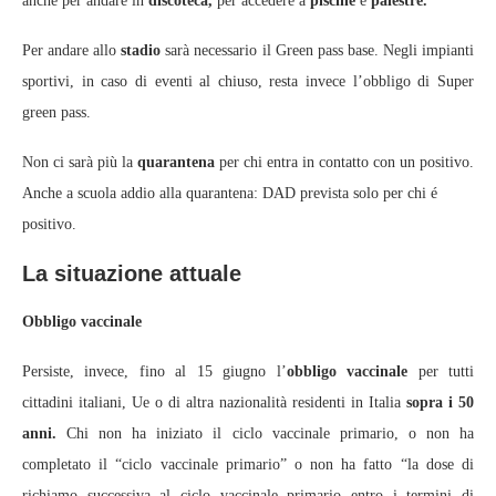
anche per andare in
discoteca,
per accedere a
piscine
e
palestre.
Per andare allo
stadio
sarà necessario il Green pass base. Negli impianti
sportivi, in caso di eventi al chiuso, resta invece l’obbligo di Super
green pass.
Non ci sarà più la
quarantena
per chi entra in contatto con un positivo.
Anche a scuola addio alla quarantena: DAD prevista solo per chi é
positivo.
La situazione attuale
Obbligo vaccinale
Persiste, invece, fino al 15 giugno l’
obbligo vaccinale
per tutti
cittadini italiani, Ue o di altra nazionalità residenti in Italia
sopra i 50
anni.
Chi non ha iniziato il ciclo vaccinale primario, o non ha
completato il “ciclo vaccinale primario” o non ha fatto “la dose di
richiamo successiva al ciclo vaccinale primario entro i termini di