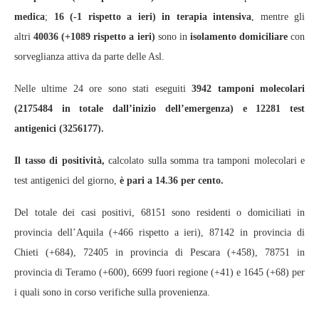
medica
;
16 (-1 rispetto a ieri)
in terapia intensiva
, mentre gli
altri
40036 (+1089 rispetto a ieri)
sono in
isolamento domiciliare
con
sorveglianza attiva da parte delle Asl.
Nelle ultime 24 ore sono stati eseguiti
3942 tamponi molecolari
(2175484 in totale dall’inizio dell’emergenza) e 12281 test
antigenici (3256177).
Il tasso di positività,
calcolato sulla somma tra tamponi molecolari e
test antigenici del giorno,
è pari a 14.36 per cento.
Del totale dei casi positivi, 68151 sono residenti o domiciliati in
provincia dell’Aquila (+466 rispetto a ieri), 87142 in provincia di
Chieti (+684), 72405 in provincia di Pescara (+458), 78751 in
provincia di Teramo (+600), 6699 fuori regione (+41) e 1645 (+68) per
i quali sono in corso verifiche sulla provenienza.