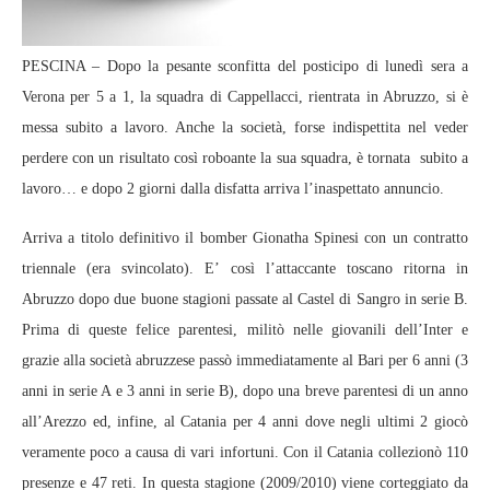
PESCINA – Dopo la pesante sconfitta del posticipo di lunedì sera a
Verona per 5 a 1, la squadra di Cappellacci, rientrata in Abruzzo, si è
messa subito a lavoro. Anche la società, forse indispettita nel veder
perdere con un risultato così roboante la sua squadra, è tornata subito a
lavoro… e dopo 2 giorni dalla disfatta arriva l’inaspettato annuncio.
Arriva a titolo definitivo il bomber Gionatha Spinesi con un contratto
triennale (era svincolato). E’ così l’attaccante toscano ritorna in
Abruzzo dopo due buone stagioni passate al Castel di Sangro in serie B.
Prima di queste felice parentesi, militò nelle giovanili dell’Inter e
grazie alla società abruzzese passò immediatamente al Bari per 6 anni (3
anni in serie A e 3 anni in serie B), dopo una breve parentesi di un anno
all’Arezzo ed, infine, al Catania per 4 anni dove negli ultimi 2 giocò
veramente poco a causa di vari infortuni. Con il Catania collezionò 110
presenze e 47 reti. In questa stagione (2009/2010) viene corteggiato da