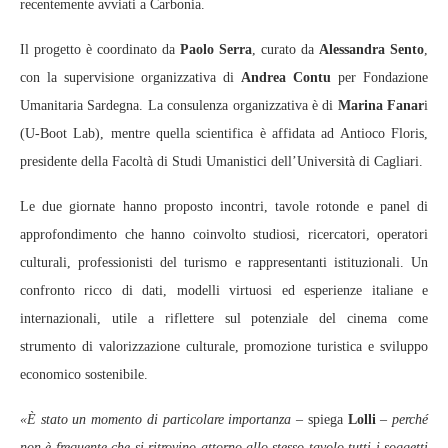
recentemente avviati a Carbonia.
Il progetto è coordinato da
Paolo Serra
, curato da
Alessandra Sento
,
con la supervisione organizzativa di
Andrea Contu
per Fondazione
Umanitaria Sardegna. La consulenza organizzativa è di
Marina Fanar
i
(U-Boot Lab), mentre quella scientifica è affidata ad Antioco Floris,
presidente della Facoltà di Studi Umanistici dell’Università di Cagliari.
Le due giornate hanno proposto incontri, tavole rotonde e panel di
approfondimento che hanno coinvolto studiosi, ricercatori, operatori
culturali, professionisti del turismo e rappresentanti istituzionali. Un
confronto ricco di dati, modelli virtuosi ed esperienze italiane e
internazionali, utile a riflettere sul potenziale del cinema come
strumento di valorizzazione culturale, promozione turistica e sviluppo
economico sostenibile.
«È stato un momento di particolare importanza
– spiega
Lolli
–
perché
non è frequente che si ritrovino attorno allo stesso tavolo tutti i soggetti