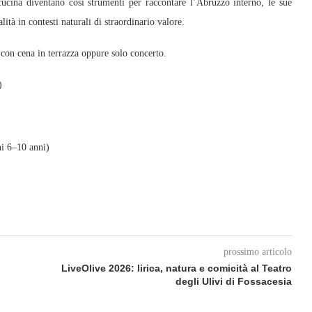
cucina diventano così strumenti per raccontare l’Abruzzo interno, le sue
lità in contesti naturali di straordinario valore.
 con cena in terrazza oppure solo concerto.
)
ni 6–10 anni)
prossimo articolo
LiveOlive 2026: lirica, natura e comicità al Teatro
degli Ulivi di Fossacesia