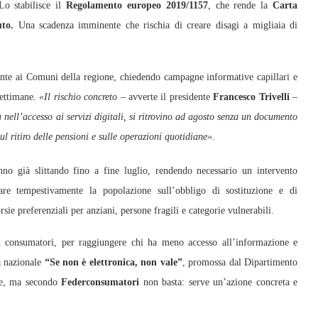
Lo stabilisce il
Regolamento europeo 2019/1157
, che rende la
Carta
to.
Una scadenza imminente che rischia di creare disagi a migliaia di
nte ai Comuni della regione, chiedendo campagne informative capillari e
settimane.
«Il rischio concreto
– avverte il presidente
Francesco Trivelli
–
à nell’accesso ai servizi digitali, si ritrovino ad agosto senza un documento
sul ritiro delle pensioni e sulle operazioni quotidiane».
anno già slittando fino a fine luglio, rendendo necessario un intervento
e tempestivamente la popolazione sull’obbligo di sostituzione e di
sie preferenziali per anziani, persone fragili e categorie vulnerabili.
i consumatori, per raggiungere chi ha meno accesso all’informazione e
a nazionale
“Se non è elettronica, non vale”
, promossa dal Dipartimento
nte, ma secondo
Federconsumatori
non basta: serve un’azione concreta e