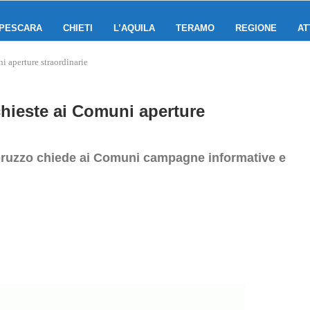
PESCARA
CHIETI
L’AQUILA
TERAMO
REGIONE
AT
i aperture straordinarie
chieste ai Comuni aperture
bruzzo chiede ai Comuni campagne informative e