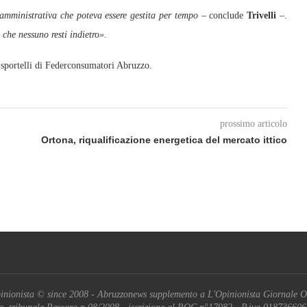
 amministrativa che poteva essere gestita per tempo
– conclude
Trivelli
–.
 che nessuno resti indietro».
i sportelli di Federconsumatori Abruzzo.
prossimo articolo
Ortona, riqualificazione energetica del mercato ittico
inionista © since 2008 - Abruzzonews supplemento a L'Opinionista Giornale O