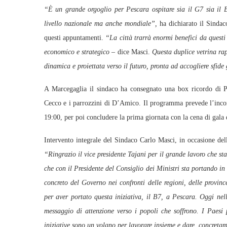
“È un grande orgoglio per Pescara ospitare sia il G7 sia il B7
livello nazionale ma anche mondiale”,
ha dichiarato il Sindaco
questi appuntamenti.
“La città trarrà enormi benefici da questi 
economico e strategico
– dice Masci.
Questa duplice vetrina rap
dinamica e proiettata verso il futuro, pronta ad accogliere sfide
A Marcegaglia il sindaco ha consegnato una box ricordo di P
Cecco e i parrozzini di D’Amico. Il programma prevede l’incon
19:00, per poi concludere la prima giornata con la cena di gala 
Intervento integrale del Sindaco Carlo Masci, in occasione del
“Ringrazio il vice presidente Tajani per il grande lavoro che s
che con il Presidente del Consiglio dei Ministri sta portando in t
concreto del Governo nei confronti delle regioni, delle provi
per aver portato questa iniziativa, il B7, a Pescara. Oggi nel
messaggio di attenzione verso i popoli che soffrono. I Paesi p
iniziative sono un volano per lavorare insieme e dare, concretam