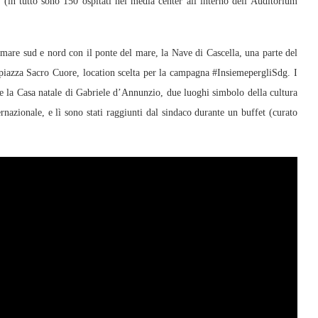
o (in tutto sono 150 ospitati nel media center all’interno dell’Auditorium
omare sud e nord con il ponte del mare, la Nave di Cascella, una parte del
piazza Sacro Cuore, location scelta per la campagna #InsiemepergliSdg. I
 e la Casa natale di Gabriele d’Annunzio, due luoghi simbolo della cultura
ernazionale, e lì sono stati raggiunti dal sindaco durante un buffet (curato