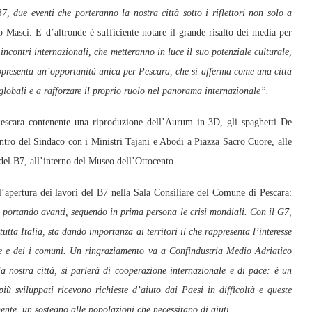
, due eventi che porteranno la nostra città sotto i riflettori non solo a
 Masci. E d’altronde è sufficiente notare il grande risalto dei media per
incontri internazionali, che metteranno in luce il suo potenziale culturale,
presenta un’opportunità unica per Pescara, che si afferma come una città
 globali e a rafforzare il proprio ruolo nel panorama internazionale”.
escara contenente una riproduzione dell’Aurum in 3D, gli spaghetti De
tro del Sindaco con i Ministri Tajani e Abodi a Piazza Sacro Cuore, alle
del B7, all’interno del Museo dell’Ottocento.
l’apertura dei lavori del B7 nella Sala Consiliare del Comune di Pescara:
ta portando avanti, seguendo in prima persona le crisi mondiali. Con il G7,
utta Italia, sta dando importanza ai territori il che rappresenta l’interesse
nce e dei i comuni. Un ringraziamento va a Confindustria Medio Adriatico
la nostra città, si parlerà di cooperazione internazionale e di pace: è un
iù sviluppati ricevono richieste d’aiuto dai Paesi in difficoltà e queste
ente, un sostegno alle popolazioni che necessitano di aiuti.