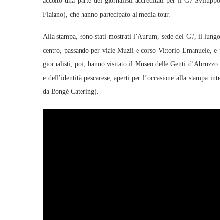
accolto una parte dei giornalisti accreditati per il G7 Svilupp
Flaiano), che hanno partecipato al media tour.
Alla stampa, sono stati mostrati l’Aurum, sede del G7, il lung
centro, passando per viale Muzii e corso Vittorio Emanuele, e 
giornalisti, poi, hanno visitato il Museo delle Genti d’Abruzzo
e dell’identità pescarese, aperti per l’occasione alla stampa int
da Bongè Catering).