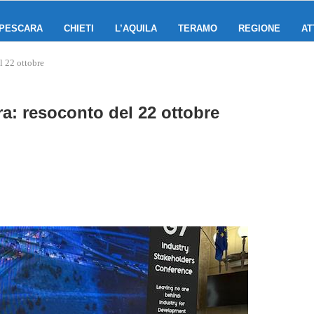
PESCARA
CHIETI
L’AQUILA
TERAMO
REGIONE
AT
l 22 ottobre
ra: resoconto del 22 ottobre