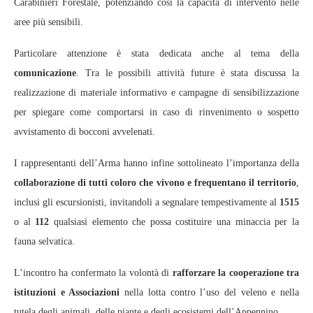
Carabinieri Forestale, potenziando così la capacità di intervento nelle
aree più sensibili.
Particolare attenzione è stata dedicata anche al tema della
comunicazione
. Tra le possibili attività future è stata discussa la
realizzazione di materiale informativo e campagne di sensibilizzazione
per spiegare come comportarsi in caso di rinvenimento o sospetto
avvistamento di bocconi avvelenati.
I rappresentanti dell’Arma hanno infine sottolineato l’importanza della
collaborazione di tutti coloro che vivono e frequentano il territorio
,
inclusi gli escursionisti, invitandoli a segnalare tempestivamente al
1515
o al
112
qualsiasi elemento che possa costituire una minaccia per la
fauna selvatica.
L’incontro ha confermato la volontà di
rafforzare la cooperazione tra
istituzioni e Associazioni
nella lotta contro l’uso del veleno e nella
tutela degli animali, delle piante e degli ecosistemi dell’Appennino.