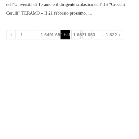
dell’Università di Teramo e il dirigente scolastico dell’IIS “Crocetti-
Cerulli” TERAMO – Il 21 febbraio prossimo, …
1
…
1.649
1.650
1.651
1.652
1.653
…
1.822