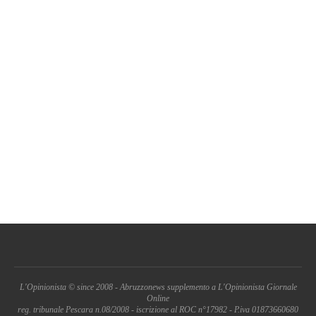
L'Opinionista © since 2008 - Abruzzonews supplemento a L'Opinionista Giornale
Online
reg. tribunale Pescara n.08/2008 - iscrizione al ROC n°17982 - P.iva 01873660680