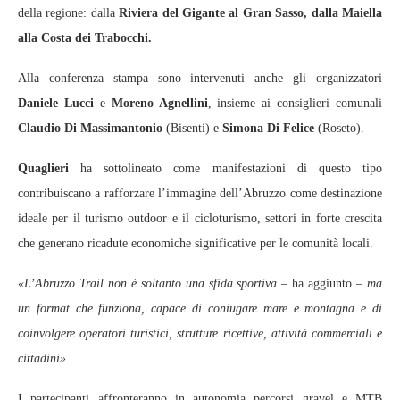
della regione: dalla
Riviera del Gigante al Gran Sasso, dalla Maiella
alla Costa dei Trabocchi.
Alla conferenza stampa sono intervenuti anche gli organizzatori
Daniele Lucci
e
Moreno Agnellini
, insieme ai consiglieri comunali
Claudio Di Massimantonio
(Bisenti) e
Simona Di Felice
(Roseto).
Quaglieri
ha sottolineato come manifestazioni di questo tipo
contribuiscano a rafforzare l’immagine dell’Abruzzo come destinazione
ideale per il turismo outdoor e il cicloturismo, settori in forte crescita
che generano ricadute economiche significative per le comunità locali.
«L’Abruzzo Trail non è soltanto una sfida sportiva
– ha aggiunto –
ma
un format che funziona, capace di coniugare mare e montagna e di
coinvolgere operatori turistici, strutture ricettive, attività commerciali e
cittadini».
I partecipanti affronteranno in autonomia percorsi gravel e MTB