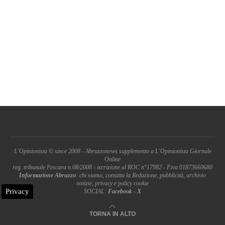
L'Opinionista © since 2008 - Abruzzonews supplemento a L'Opinionista Giornale
Online
reg. tribunale Pescara n.08/2008 - iscrizione al ROC n°17982 - P.iva 01873660680
Informazione Abruzzo
: chi siamo, contatta la Redazione, pubblicità, archivio
notizie, privacy e policy cookie
Privacy
SOCIAL:
Facebook
-
X
TORNA IN ALTO