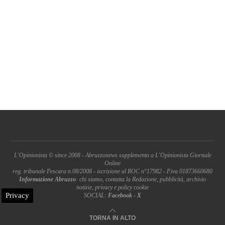
L'Opinionista © since 2008 - Abruzzonews supplemento a L'Opinionista Giornale
Online
reg. tribunale Pescara n.08/2008 - iscrizione al ROC n°17982 - P.iva 01873660680
Informazione Abruzzo
: chi siamo, contatta la Redazione, pubblicità, archivio
notizie, privacy e policy cookie
Privacy
SOCIAL:
Facebook
-
X
TORNA IN ALTO