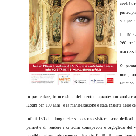
avvicina
partecipi
sempre pi
La 19ª G
260 local
inaccessi
Si prean
unici, u
artistico,
In particolare, in occasione del centocinquantesimo anniversar
luoghi per 150 anni” e la manifestazione è stata inserita nelle ce
Infatti 150 dei luoghi che si potranno visitare sono dedicati a
permette di rendere i cittadini consapevoli e orgogliosi del v
possibile ad esempio scoprire a Reggio Emilia il luogo dove n