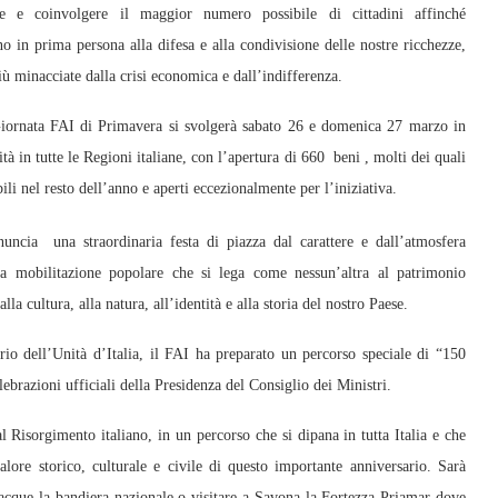
re e coinvolgere il maggior numero possibile di cittadini affinché
no in prima persona alla difesa e alla condivisione delle nostre ricchezze,
ù minacciate dalla crisi economica e dall’indifferenza.
iornata FAI di Primavera si svolgerà sabato 26 e domenica 27 marzo in
ità in tutte le Regioni italiane, con l’apertura di 660 beni , molti dei quali
bili nel resto dell’anno e aperti eccezionalmente per l’iniziativa.
nuncia una straordinaria festa di piazza dal carattere e dall’atmosfera
na mobilitazione popolare che si lega come nessun’altra al patrimonio
 alla cultura, alla natura, all’identità e alla storia del nostro Paese.
io dell’Unità d’Italia, il FAI ha preparato un percorso speciale di “150
lebrazioni ufficiali della Presidenza del Consiglio dei Ministri.
l Risorgimento italiano, in un percorso che si dipana in tutta Italia e che
alore storico, culturale e civile di questo importante anniversario. Sarà
acque la bandiera nazionale o visitare a Savona la Fortezza Priamar dove