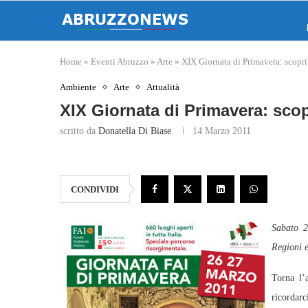
Home
»
Eventi Abruzzo
»
Arte
»
XIX Giornata di Primavera: scopri l
Ambiente
Arte
Attualità
XIX Giornata di Primavera: scopri
scritto da
Donatella Di Biase
14 Marzo 2011
CONDIVIDI
Sabato 2
Regioni e
Torna l’
ricordarc