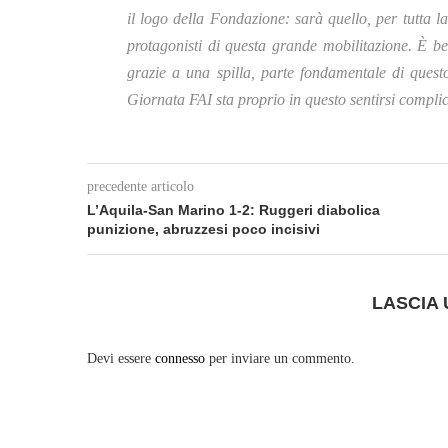
il logo della Fondazione: sarà quello, per tutta l
protagonisti di questa grande mobilitazione. È b
grazie a una spilla, parte fondamentale di quest
Giornata FAI sta proprio in questo sentirsi compli
precedente articolo
L’Aquila-San Marino 1-2: Ruggeri diabolica
punizione, abruzzesi poco incisivi
LASCIA
Devi essere
connesso
per inviare un commento.