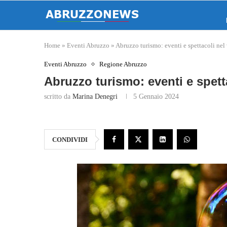
Home
»
Eventi Abruzzo
»
Abruzzo turismo: eventi e spettacoli ne
Eventi Abruzzo
Regione Abruzzo
Abruzzo turismo: eventi e spett
scritto da
Marina Denegri
5 Gennaio 2024
CONDIVIDI