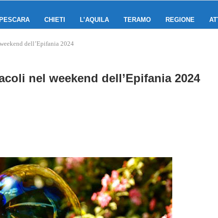
PESCARA
CHIETI
L’AQUILA
TERAMO
REGIONE
AT
l weekend dell’Epifania 2024
acoli nel weekend dell’Epifania 2024