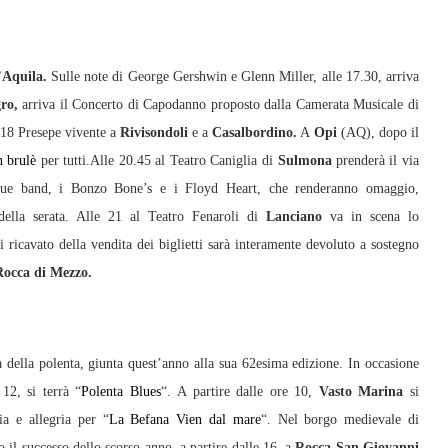
’Aquila.
Sulle note di George Gershwin e Glenn Miller, alle 17.30, arriva
gro,
arriva il Concerto di Capodanno proposto dalla Camerata Musicale di
18 Presepe vivente a
Rivisondoli
e a
Casalbordino.
A
Opi
(AQ), dopo il
n brulè
per tutti.Alle 20.45 al Teatro Caniglia di
Sulmona
prenderà il via
 due band, i Bonzo Bone’s e i Floyd Heart, che renderanno omaggio,
ella serata. Alle 21 al Teatro Fenaroli di
Lanciano
va in scena lo
ui ricavato della vendita dei biglietti sarà interamente devoluto a sostegno
Rocca di Mezzo.
della polenta, giunta quest’anno alla sua 62esima edizione. In occasione
 12, si terrà “
Polenta Blues
“. A partire dalle ore 10,
Vasto Marina
si
a e allegria per “
La Befana Vien dal mare
“. Nel borgo medievale di
 il successo dello scorso anno, a partire dalle 16, a
Rocca San Giovanni