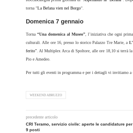
torna “
La Befana vien nel Borgo
“.
Domenica 7 gennaio
Torna
“Una domenica al Museo”
, l’iniziativa che ogni prim
culturali. Alle ore 16, presso lo storico Palazzo Tre Marie, a
L’
ferito”
. Al Multiplex Arca di Spoltore, alle ore 18,10 si terrà l
Pio e Amedeo.
Per tutti gli eventi in programma e per i dettagli vi invitiamo a
WEEKEND ABRUZZO
precedente articolo
CRI Teramo, servizio civile: aperte le candidature per
9 posti