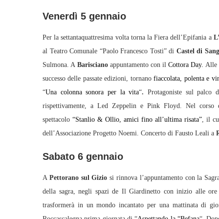
Venerdì 5 gennaio
Per la settantaquattresima volta torna la Fiera dell’Epifania a
L
al Teatro Comunale “Paolo Francesco Tosti” di
Castel di San
Sulmona. A
Barisciano
appuntamento con il
Cottora Day.
Alle 
successo delle passate edizioni, tornano
fiaccolata, polenta e vi
“
Una colonna sonora per la vita
“
.
Protagoniste sul palco
rispettivamente, a Led Zeppelin e Pink Floyd. Nel corso d
spettacolo
“Stanlio & Ollio, amici fino all’ultima risata”
, il c
dell’Associazione Progetto Noemi. Concerto di Fausto Leali a
Sabato 6 gennaio
A
Pettorano sul Gizio
si rinnova l’appuntamento con la Sagra 
della sagra, negli spazi de Il Giardinetto con inizio alle ore
trasformerà in un mondo incantato per una mattinata di gioi
Roccascalegna prima giornata di “
Aspettando la “Befana
“. Dopo