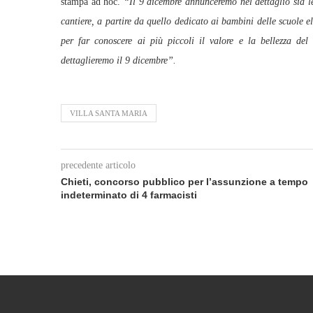
stampa ad hoc.
“Il 9 dicembre annunceremo nel dettaglio sia le
cantiere, a partire da quello dedicato ai bambini delle scuole 
per far conoscere ai più piccoli il valore e la bellezza del
dettaglieremo il 9 dicembre”.
VILLA SANTA MARIA
precedente articolo
Chieti, concorso pubblico per l’assunzione a tempo
indeterminato di 4 farmacisti