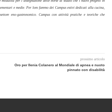
 modalità per l’assegnazione delle borse di studio che i nuovi progetti in
elementari e medie. Per loro faremo dei Campus estivi dedicati alla cucina,
 settore eno-gastronomico. Campus con attività pratiche e teoriche che
prossimo articolo
Oro per Ilenia Colanero al Mondiale di apnea e nuoto
pinnato con disabilità