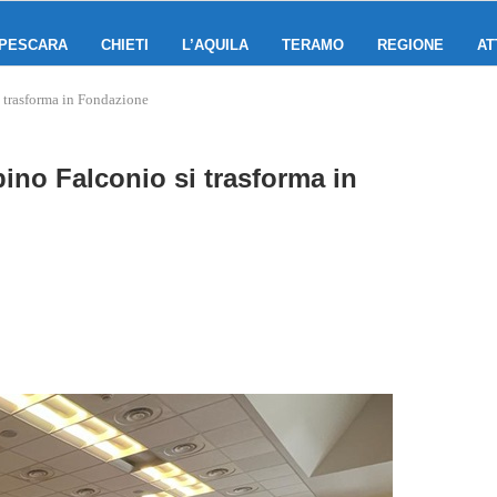
PESCARA
CHIETI
L’AQUILA
TERAMO
REGIONE
AT
i trasforma in Fondazione
pino Falconio si trasforma in