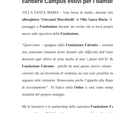
cantiere Campus estivi per i bambi
VILLA SANTA MARIA – Una borsa di studio, durante tutto il 
alberghiero ‘Giovanni Marchitelli’
di
Villa Santa Maria
. A 
passaggio a
Fondazione
durante un evento che si terrà propr
nuova sede operativa della
Fondazione.
“
Quest’anno
– spiegano dalla
Fondazione Falconio
–
eravamo
non potevamo rimanere fermi davanti alle difficoltà dell’istit
destinate agli allievi di terza media di tutti i plessi dell’
Fondazione Falconio
– perché da anni questo storico istituto
convinti che un’inversione di tendenza sia non solo possibile m
seguano altre iniziative. Rinnoviamo anche l’appello alla Regione
di accorpamento”.
Al fianco della
Onlus
ci sarà come sempr
modalità del proprio sostegno.
Ma le iniziative e le partnership della nascitura
Fondazione Fa