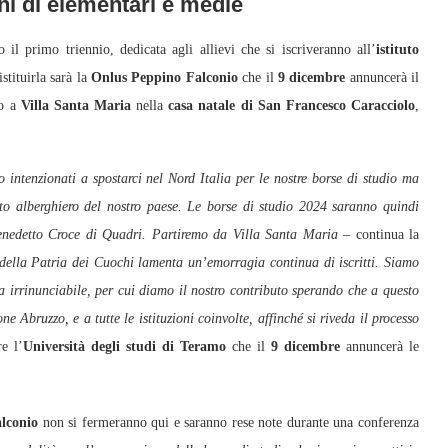
ni di elementari e medie
primo triennio, dedicata agli allievi che si iscriveranno all’
istituto
istituirla sarà la
Onlus Peppino Falconio
che il
9 dicembre
annuncerà il
io a
Villa Santa Maria
nella
casa natale di San Francesco Caracciolo
,
 intenzionati a spostarci nel Nord Italia per le nostre borse di studio ma
uto alberghiero del nostro paese. Le borse di studio 2024 saranno quindi
IC Benedetto Croce di Quadri. Partiremo da Villa Santa Maria –
continua la
 della Patria dei Cuochi lamenta un’emorragia continua di iscritti. Siamo
a irrinunciabile, per cui diamo il nostro contributo sperando che a questo
 Abruzzo, e a tutte le istituzioni coinvolte, affinché si riveda il processo
e l’
Università degli studi di Teramo
che il
9 dicembre
annuncerà le
lconio
non si fermeranno qui e saranno rese note durante una conferenza