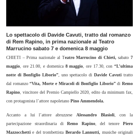
Lo spettacolo di Davide Cavuti, tratto dal romanzo
di Rem Rapino, in prima nazionale al Teatro
Marrucino sabato 7 e domenica 8 maggio
CHIETI – Prima nazionale al T
eatro Marrucino di Chieti,
sabato
7
maggio
, ore 21.00, e domenica
8 maggio
, ore 17.30, con
“L’ultima
notte di Bonfiglio Liborio”
, uno spettacolo di
Davide Cavuti
tratto
dal romanzo
“Vita, Morte e Miracoli di Bonfiglio Liborio”
di
Remo
Rapino
, vincitore del Premio Campiello 2020, edito da minimum fax,
con protagonista l’attore napoletano
Pino Ammendola.
Accanto a lui l’attore abruzzese
Alessandro Blasioli
, con la
partecipazione straordinaria di
Remo Rapino
, del tenore
Piero
Mazzocchetti
e del trombettista
Berardo Lannutti,
musiche originali