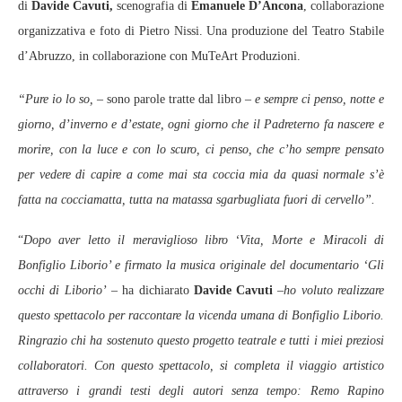
di
Davide Cavuti,
scenografia di
Emanuele D’Ancona
, collaborazione
organizzativa e foto di Pietro Nissi. Una produzione del Teatro Stabile
d’Abruzzo, in collaborazione con MuTeArt Produzioni.
“Pure io lo so,
– sono parole tratte dal libro –
e sempre ci penso, notte e
giorno, d’inverno e d’estate, ogni giorno che il Padreterno fa nascere e
morire, con la luce e con lo scuro, ci penso, che c’ho sempre pensato
per vedere di capire a come mai sta coccia mia da quasi normale s’è
fatta na cocciamatta, tutta na matassa sgarbugliata fuori di cervello”.
“
Dopo aver letto il meraviglioso libro ‘Vita, Morte e Miracoli di
Bonfiglio Liborio’ e firmato la musica originale del documentario ‘Gli
occhi di Liborio’
– ha dichiarato
Davide Cavuti
–
ho voluto realizzare
questo spettacolo per raccontare la vicenda umana di Bonfiglio Liborio.
Ringrazio chi ha sostenuto questo progetto teatrale e tutti i miei preziosi
collaboratori. Con questo spettacolo, si completa il viaggio artistico
attraverso i grandi testi degli autori senza tempo: Remo Rapino