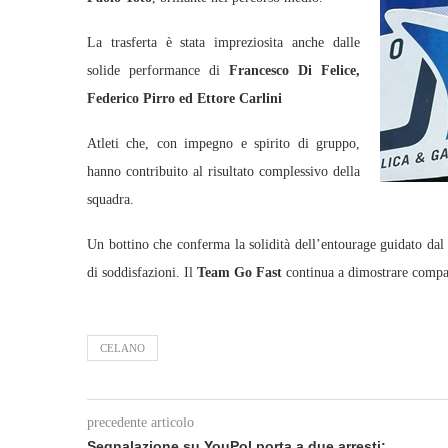
La trasferta è stata impreziosita anche dalle
solide performance di
Francesco Di Felice,
Federico Pirro ed Ettore Carlini
Atleti che, con impegno e spirito di gruppo,
hanno contribuito al risultato complessivo della
squadra.
Un bottino che conferma la solidità dell’entourage guidato dal
di soddisfazioni. Il
Team Go Fast
continua a dimostrare compat
CELANO
precedente articolo
Segnalazione su YouPol porta a due arresti: