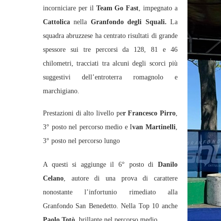
incorniciare per il
Team Go Fast
, impegnato a
Cattolica
nella
Granfondo degli Squali.
La
squadra abruzzese ha centrato risultati di grande
spessore sui tre percorsi da 128, 81 e 46
chilometri, tracciati tra alcuni degli scorci più
suggestivi dell’entroterra romagnolo e
marchigiano.
Prestazioni di alto livello pe
r Francesco Pirro
,
3° posto nel percorso medio e I
van Martinelli
,
3° posto nel percorso lungo
A questi si aggiunge il 6° posto di
Danilo
Celano
, autore di una prova di carattere
nonostante l’infortunio rimediato alla
Granfondo San Benedetto. Nella Top 10 anche
Paolo Totò
, brillante nel percorso medio.