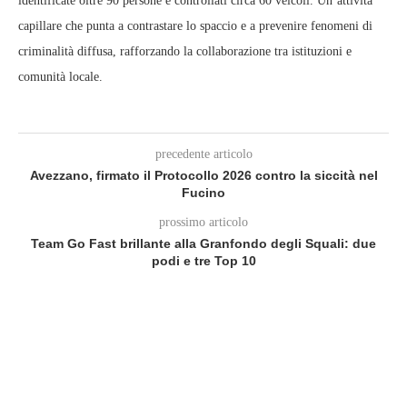
identificate oltre 90 persone e controllati circa 60 veicoli. Un’attività
capillare che punta a contrastare lo spaccio e a prevenire fenomeni di
criminalità diffusa, rafforzando la collaborazione tra istituzioni e
comunità locale.
precedente articolo
Avezzano, firmato il Protocollo 2026 contro la siccità nel
Fucino
prossimo articolo
Team Go Fast brillante alla Granfondo degli Squali: due
podi e tre Top 10