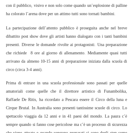
con il pubblico, visivo e non solo come quando un’esplosione di palline
ha colorato l’arena dove per un attimo tutti sono tornati bambini.
La partecipazione dell’attento pubblico è proseguita anche nel breve
dibattito post show dove gli artisti hanno dialogato con i tanti bambini
presenti. Diverse le domande rivolte ai protagonisti. Una preparazione
che richiede 8 ore al giorno di allenamento. Mediamente quasi tutti
arrivano da almeno 10-15 anni di preparazione iniziata dalla scuola di
circo (circa 3-4 anni).
Prima di entrare in una scuola professionale sono passati per quelle
amatoriali come quelle che il direttore artistico di Funambolika,
Raffaele De Ritis, ha ricordato a Pescara essere il Circo della luna e
Cirque Brutal. In Australia sono presenti tantissime scuole di circo. Lo
spettacolo viaggia da 12 anni e in 41 paesi del mondo. La paura c’è
sempre quando si fanno cose pericolose ma c’è un processo di sicurezza
che viene attuato e quando vengono preparati ci sono degli step come