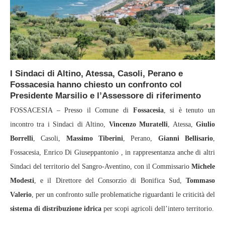
I Sindaci di Altino, Atessa, Casoli, Perano e
Fossacesia hanno chiesto un confronto col
Presidente Marsilio e l’Assessore di riferimento
FOSSACESIA – Presso il Comune di
Fossacesia
, si è tenuto un
incontro tra i Sindaci di Altino,
Vincenzo Muratelli
, Atessa,
Giulio
Borrelli
, Casoli,
Massimo Tiberini
, Perano,
Gianni Bellisario
,
Fossacesia, Enrico Di Giuseppantonio , in rappresentanza anche di altri
Sindaci del territorio del Sangro-Aventino, con il Commissario
Michele
Modesti
, e il Direttore del Consorzio di Bonifica Sud,
Tommaso
Valerio
, per un confronto sulle problematiche riguardanti le criticità del
sistema di distribuzione idrica
per scopi agricoli dell’intero territorio.