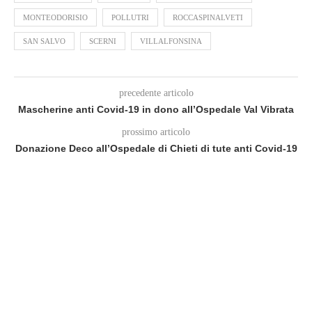
MONTEODORISIO
POLLUTRI
ROCCASPINALVETI
SAN SALVO
SCERNI
VILLALFONSINA
precedente articolo
Mascherine anti Covid-19 in dono all’Ospedale Val Vibrata
prossimo articolo
Donazione Deco all’Ospedale di Chieti di tute anti Covid-19