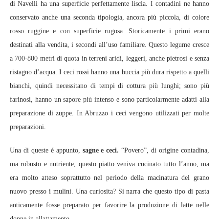
di Navelli ha una superficie perfettamente liscia. I contadini ne hanno
conservato anche una seconda tipologia, ancora più piccola, di colore
rosso ruggine e con superficie rugosa. Storicamente i primi erano
destinati alla vendita, i secondi all’uso familiare. Questo legume cresce
a 700-800 metri di quota in terreni aridi, leggeri, anche pietrosi e senza
ristagno d’acqua. I ceci rossi hanno una buccia più dura rispetto a quelli
bianchi, quindi necessitano di tempi di cottura più lunghi; sono più
farinosi, hanno un sapore più intenso e sono particolarmente adatti alla
preparazione di zuppe. In Abruzzo i ceci vengono utilizzati per molte
preparazioni.
Una di queste é appunto,
sagne e ceci.
“Povero”, di origine contadina,
ma robusto e nutriente, questo piatto veniva cucinato tutto l’anno, ma
era molto atteso soprattutto nel periodo della macinatura del grano
nuovo presso i mulini. Una curiosita? Si narra che questo tipo di pasta
anticamente fosse preparato per favorire la produzione di latte nelle
donne in allattamento.