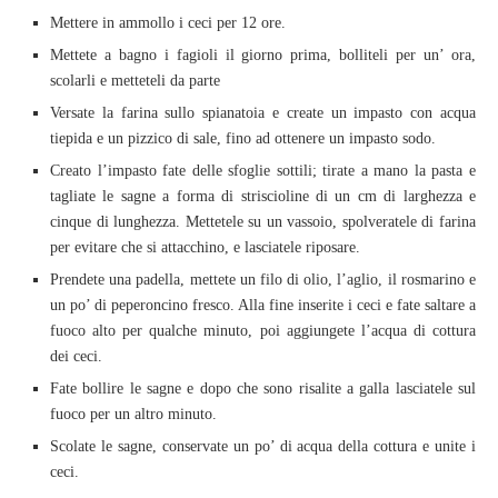
Mettere in ammollo i ceci per 12 ore.
Mettete a bagno i fagioli il giorno prima, bolliteli per un’ ora,
scolarli e metteteli da parte
Versate la farina sullo spianatoia e create un impasto con acqua
tiepida e un pizzico di sale, fino ad ottenere un impasto sodo.
Creato l’impasto fate delle sfoglie sottili; tirate a mano la pasta e
tagliate le sagne a forma di striscioline di un cm di larghezza e
cinque di lunghezza. Mettetele su un vassoio, spolveratele di farina
per evitare che si attacchino, e lasciatele riposare.
Prendete una padella, mettete un filo di olio, l’aglio, il rosmarino e
un po’ di peperoncino fresco. Alla fine inserite i ceci e fate saltare a
fuoco alto per qualche minuto, poi aggiungete l’acqua di cottura
dei ceci.
Fate bollire le sagne e dopo che sono risalite a galla lasciatele sul
fuoco per un altro minuto.
Scolate le sagne, conservate un po’ di acqua della cottura e unite i
ceci.