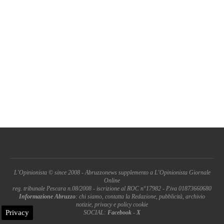
L'Opinionista © since 2008 - Abruzzonews supplemento a L'Opinionista Giornale
Online
reg. tribunale Pescara n.08/2008 - iscrizione al ROC n°17982 - P.iva 01873660680
Informazione Abruzzo
: chi siamo, contatta la Redazione, pubblicità, archivio
notizie, privacy e policy cookie
Privacy
SOCIAL:
Facebook
-
X