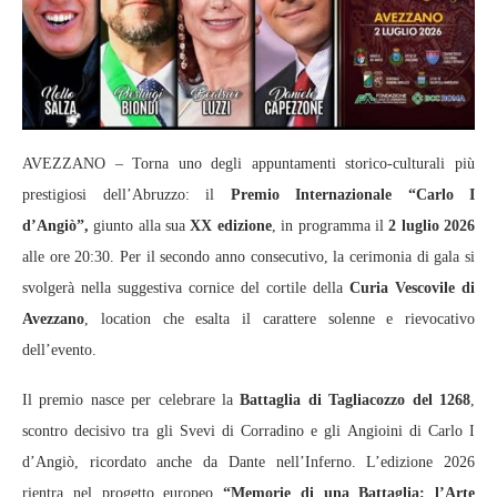
AVEZZANO – Torna uno degli appuntamenti storico‑culturali più
prestigiosi dell’Abruzzo: il
Premio Internazionale “Carlo I
d’Angiò”,
giunto alla sua
XX edizione
, in programma il
2 luglio 2026
alle ore 20:30. Per il secondo anno consecutivo, la cerimonia di gala si
svolgerà nella suggestiva cornice del cortile della
Curia Vescovile di
Avezzano
, location che esalta il carattere solenne e rievocativo
dell’evento.
Il premio nasce per celebrare la
Battaglia di Tagliacozzo del 1268
,
scontro decisivo tra gli Svevi di Corradino e gli Angioini di Carlo I
d’Angiò, ricordato anche da Dante nell’Inferno. L’edizione 2026
rientra nel progetto europeo
“Memorie di una Battaglia: l’Arte