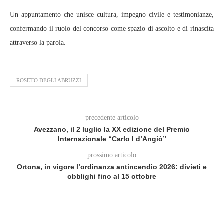
Un appuntamento che unisce cultura, impegno civile e testimonianze,
confermando il ruolo del concorso come spazio di ascolto e di rinascita
attraverso la parola.
ROSETO DEGLI ABRUZZI
precedente articolo
Avezzano, il 2 luglio la XX edizione del Premio
Internazionale “Carlo I d’Angiò”
prossimo articolo
Ortona, in vigore l’ordinanza antincendio 2026: divieti e
obblighi fino al 15 ottobre