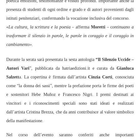
poetica emozioni, testimonianze e vissuti profondi. Importante anche la
presenza di studenti di ogni ordine e grado e di autori provenienti dagli
istituti penitenziari, confermando la vocazione inclusiva del concorso.
«
La cultura, la scrittura e la poesia
– afferma
Moretti
– c
ontinuano a
trasformare il silenzio in parole, le parole in coraggio e il coraggio in
cambiamento».
Durante la serata sarà presentata la sesta antologia
“Il Silenzio Uccide –
Autori Vari
”, pubblicata da hatriaedizioni.it e curata da
Gianluca
Salzett
a. La copertina è firmata dall’artista
Cinzia Corti
, conosciuta
come “la donna dei sassi”, mentre la prefazione porta le firme dei poeti
e sostenitori Hebe Muñoz e Francesco Nigri. I premi destinati ai
vincitori e i riconoscimenti speciali sono stati ideati e realizzati
dall’artista Cristina Brezza, che da anni contribuisce al valore simbolico
della manifestazione.
Nel corso dell’evento saranno conferiti anche importanti