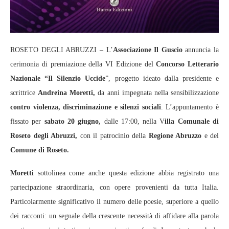
ROSETO DEGLI ABRUZZI – L’
Associazione Il Guscio
annuncia la
cerimonia di premiazione della VI Edizione del
Concorso Letterario
Nazionale “Il Silenzio Uccide
”, progetto ideato dalla presidente e
scrittrice
Andreina Moretti,
da anni impegnata nella sensibilizzazione
contro violenza, discriminazione e silenzi sociali
. L’appuntamento è
fissato per
sabato 20 giugno,
dalle 17:00, nella V
illa Comunale di
Roseto degli Abruzzi,
con il patrocinio della
Regione Abruzzo
e del
Comune di Roseto.
Moretti
sottolinea come anche questa edizione abbia registrato una
partecipazione straordinaria, con opere provenienti da tutta Italia.
Particolarmente significativo il numero delle poesie, superiore a quello
dei racconti: un segnale della crescente necessità di affidare alla parola