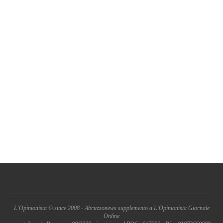
L'Opinionista © since 2008 - Abruzzonews supplemento a L'Opinionista Giornale
Online