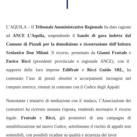
L’AQUILA – Il
Tribunale Amministrativo Regionale
ha dato ragione
ad
ANCE L’Aquila,
sospendendo il
bando di gara indetto dal
Comune di Pizzoli per la demolizione e ricostruzione dell’Istituto
Scolastico Don Milani
. Il ricorso, presentato da
Gianni Frattale
e
Enrico Ricci
(presidenti provinciale e regionale ANCE), con il
supporto delle loro imprese
Edilfrair
e
Ricci Guido SRL,
ha
contestato l’uso di prezzi obsoleti e accorpamenti incongrui nel
computo metrico, ritenuti in contrasto con il Codice degli Appalti
Nonostante i tentativi di mediazione con il sindaco, l’Associazione dei
costruttori ha ricevuto nessuna risposta, rendendo necessario il ricorso
legale.
Frattale
e
Ricci,
già promotori di una campagna di
sensibilizzazione sul nuovo Codice, sottolineano il rischio di appalti non
sostenibili, con possibili ricadute su qualità e sicurezza dei lavor