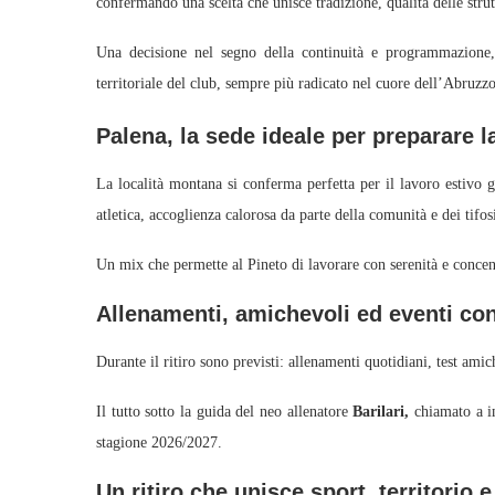
confermando una scelta che unisce tradizione, qualità delle strutt
Una decisione nel segno della continuità e programmazione, c
territoriale del club, sempre più radicato nel cuore dell’Abruzzo
Palena, la sede ideale per preparare 
La località montana si conferma perfetta per il lavoro estivo gr
atletica, accoglienza calorosa da parte della comunità e dei tifos
Un mix che permette al Pineto di lavorare con serenità e concen
Allenamenti, amichevoli ed eventi con
Durante il ritiro sono previsti: allenamenti quotidiani, test amic
Il tutto sotto la guida del neo allenatore
Barilari,
chiamato a im
stagione 2026/2027.
Un ritiro che unisce sport, territorio 