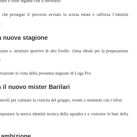
ure e forte legame con il territorio.
he prosegue il percorso avviato la scorsa estate e rafforza l’identità
.
la nuova stagione
azie a: strutture sportive di alto livello. clima ideale per la preparazione
i
trazione in vista della prossima stagione di Lega Pro.
 il nuovo mister Barilari
hevoli per valutare la crescita del gruppo, eventi e momenti con i tifosi
postare la nuova identità tecnica della squadra e a costruire le basi della
e ambizione