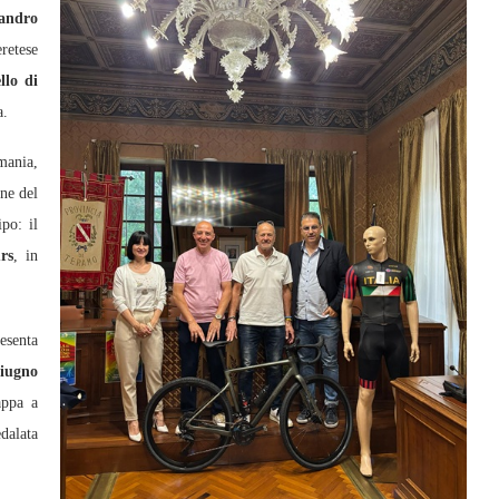
sandro
retese
llo di
a.
mania,
ne del
ipo: il
rs
, in
esenta
giugno
appa a
dalata