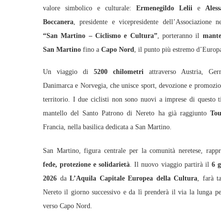
valore simbolico e culturale:
Ermenegildo Lelii
e
Ales
Boccanera
, presidente e vicepresidente dell’Associazione ne
“San Martino – Ciclismo e Cultura”
, porteranno il
mante
San Martino
fino a
Capo Nord
, il punto più estremo d’Europ
Un viaggio di
5200 chilometri
attraverso Austria, Ger
Danimarca e Norvegia, che unisce sport, devozione e promozio
territorio. I due ciclisti non sono nuovi a imprese di questo t
mantello del Santo Patrono di Nereto ha già raggiunto
Tou
Francia, nella basilica dedicata a San Martino.
San Martino, figura centrale per la comunità neretese, rappr
fede, protezione e solidarietà
. Il nuovo viaggio partirà il
6 
2026
da
L’Aquila Capitale Europea della Cultura
, farà t
Nereto il giorno successivo e da lì prenderà il via la lunga pe
verso Capo Nord.