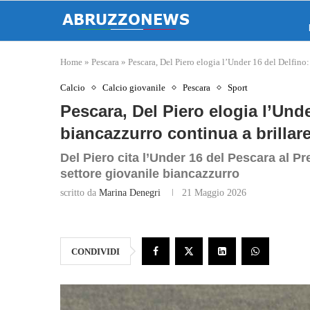
Home
»
Pescara
»
Pescara, Del Piero elogia l’Under 16 del Delfino:
Calcio
Calcio giovanile
Pescara
Sport
Pescara, Del Piero elogia l’Under
biancazzurro continua a brillar
Del Piero cita l’Under 16 del Pescara al P
settore giovanile biancazzurro
scritto da
Marina Denegri
21 Maggio 2026
CONDIVIDI