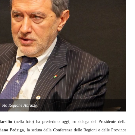
 Foto Regione Abruzzo
rsilio
(nella foto) ha presieduto oggi, su delega del Presidente della
liano Fedriga
, la seduta della Conferenza delle Regioni e delle Province