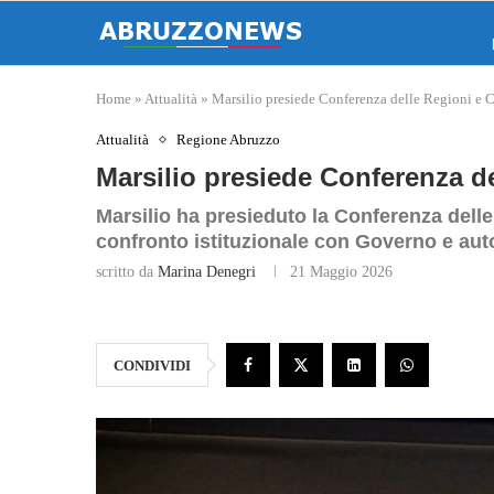
Home
»
Attualità
»
Marsilio presiede Conferenza delle Regioni e 
Attualità
Regione Abruzzo
Marsilio presiede Conferenza de
Marsilio ha presieduto la Conferenza delle
confronto istituzionale con Governo e aut
scritto da
Marina Denegri
21 Maggio 2026
CONDIVIDI